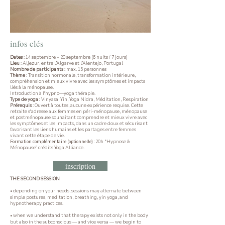
infos clés
Dates
: 14 septembre – 20 septembre (6 nuits / 7 jours)
Lieu
: Aljezur, entre l’Algarve et l’Alentejo, Portugal
Nombre de participants :
max. 15 personnes
Thème
: Transition hormonale, transformation intérieure,
compréhension et mieux vivre avec les symptômes et impacts
liés à la ménopause.
Introduction à l'hypno—yoga thérapie.
Type de yoga :
Vinyasa, Yin, Yoga Nidra, Méditation, Respiration
Prérequis
: Ouvert à toutes, aucune expérience requise. Cette
retraite s'adresse aux femmes en péri-ménopause, ménopause
et postménopause souhaitant comprendre et mieux vivre avec
les symptômes et les impacts, dans un cadre doux et sécurisant
favorisant les liens humains et les partages entre femmes
vivant cette étape de vie.
Formation complémentaire (optionnelle) :
20h “Hypnose &
Ménopause” crédits Yoga Alliance.
inscription
THE SECOND SESSION
d
epending on your needs, sessions may alternate between
•
simple postures, meditation, breathing, yin yoga, and
hypnotherapy practices.
when we understand that therapy exists not only in the body
•
but also in the subconscious — and vice versa — we begin to