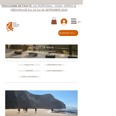
PROCHAINE RETRAITE:
AU
PORTUGAL - YOGA, HYPNO &
MÉNOPAUSE DU 14 AU 20 SEPTEMBRE 2026
log in
RÉSERVER UN COURS
RETRAITE DE YOGA
“équilibre & transformation”
hypno—yoga & ménopause
du 14 au 20 septembre 2026
INFOS CLÉS
PROGRAMME & YOGA
INTENTION
LIEU & HÉBERGEMENT
TARIFS & INSCRIPTION