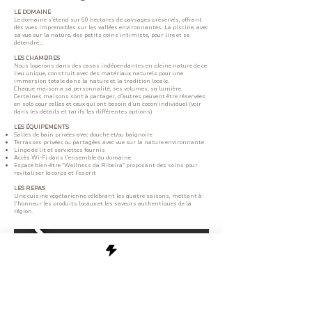
LE DOMAINE
Le domaine s’étend sur 60 hectares de paysages préservés, offrant
des vues imprenables sur les vallées environnantes. La piscine, avec
sa vue sur la nature, des petits coins intimiste, pour lire et se
détendre...
LES CHAMBRES
Nous logerons dans des casas indépendantes en pleine nature de ce
lieu unique, construit avec des matériaux naturels pour une
immersion totale dans la nature et la tradition locale.
Chaque maison a sa personnalité, ses volumes, sa lumière.
Certaines maisons sont à partager, d’autres peuvent être réservées
en solo pour celles et ceux qui ont besoin d’un cocon individuel (voir
dans les détails et tarifs les différentes options)
LES ÉQUIPEMENTS
Salles de bain privées avec douche et/ou baignoire
Terrasses privées ou partagées avec vue sur la nature environnante
Linge de lit et serviettes fournis
Accès Wi-Fi dans l’ensemble du domaine
Espace bien-être “Wellness da Ribeira” proposant des soins pour
revitaliser le corps et l’esprit
LES REPAS
Une cuisine végétarienne célébrant les quatre saisons, mettant à
l’honneur les produits locaux et les saveurs authentiques de la
région.