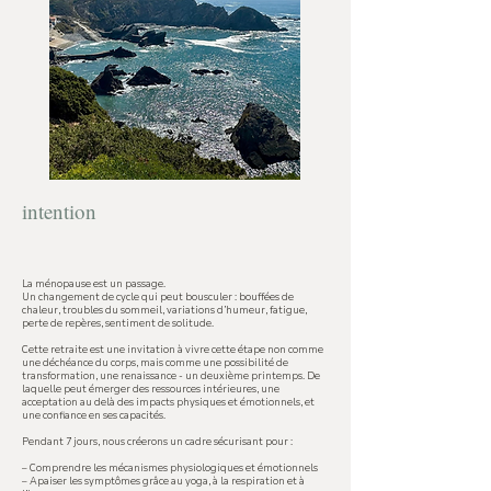
intention
La ménopause est un passage.
Un changement de cycle qui peut bousculer : bouffées de
chaleur, troubles du sommeil, variations d’humeur, fatigue,
perte de repères, sentiment de solitude.
Cette retraite est une invitation à vivre cette étape non comme
une déchéance du corps, mais comme une possibilité de
transformation, une renaissance - un deuxième printemps. De
laquelle peut émerger des ressources intérieures, une
acceptation au delà des impacts physiques et émotionnels, et
une confiance en ses capacités.
Pendant 7 jours, nous créerons un cadre sécurisant pour :
– Comprendre les mécanismes physiologiques et émotionnels
– Apaiser les symptômes grâce au yoga, à la respiration et à