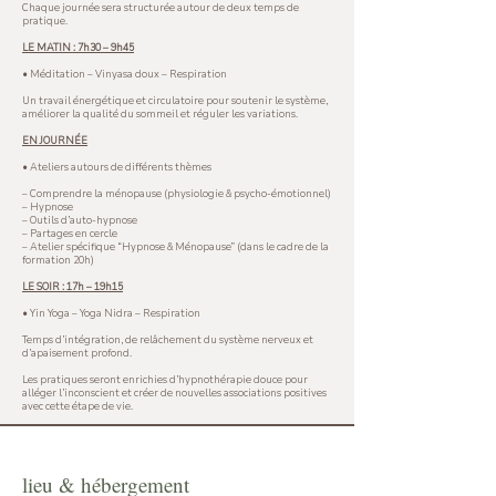
Chaque journée sera structurée autour de deux temps de
pratique.
LE MATIN : 7h30 – 9h45
• Méditation – Vinyasa doux – Respiration
Un travail énergétique et circulatoire pour soutenir le système,
améliorer la qualité du sommeil et réguler les variations.
EN JOURNÉE
• Ateliers autours de différents thèmes
– Comprendre la ménopause (physiologie & psycho-émotionnel)
– Hypnose
– Outils d’auto-hypnose
– Partages en cercle
– Atelier spécifique “Hypnose & Ménopause” (dans le cadre de la
formation 20h)
LE SOIR : 17h – 19h15
• Yin Yoga – Yoga Nidra – Respiration
Temps d’intégration, de relâchement du système nerveux et
d’apaisement profond.
Les pratiques seront enrichies d’hypnothérapie douce pour
alléger l’inconscient et créer de nouvelles associations positives
avec cette étape de vie.
lieu & hébergement