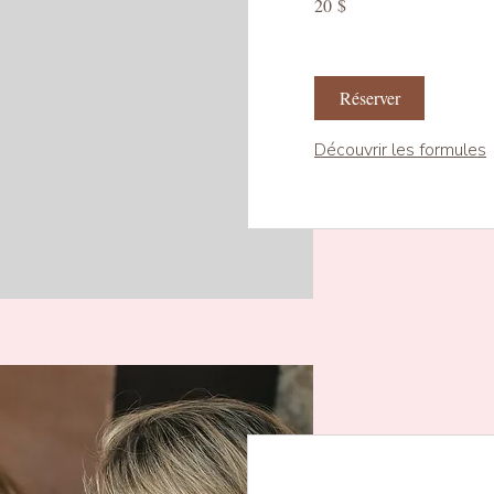
20 $
canadiens
Réserver
Découvrir les formules