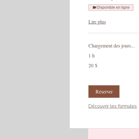
Disponible en ligne
Lire plus
Chargement des jours...
1 h
20 dollars
20 $
canadiens
Réserver
Découvrir les formules