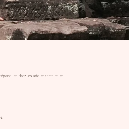
répandues chez les adolescents et les
e.