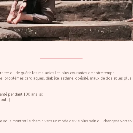
traiter ou de guérir les maladies les plus courantes de notre temps.
s, problèmes cardiaques, diabète, asthme, obésité, maux de dos et les plus 
anté pendant 100 ans, si:
ebout…)
 de vous montrer le chemin vers un mode de vie plus sain qui changera votre vi