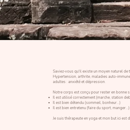
Saviez-vous qu'il existe un moyen naturel de 
Hypertension, arthrite, maladies auto-immune
adultes : anxiété et dépression.
Notre corps est conçu pour rester en bonne s
Il est utilisé correctement (marche, station d
Il est bien détendu (sommeil, bonheur…)
Il est bien entretenu (faire du sport, manger…)
Je suis thérapeute en yoga et mon but ici est