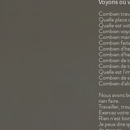
Voyons où v
Combien trava
Quelle place 
Quelle est vo
Combien voya
Combien man
Combien faite
Combien d'he
Combien d'heu
Combien de te
Combien de te
Quelle est l'i
Combien de s
Combien d'alc
Nous avons bes
rien faire.
Travailler, tro
Exercez votre 
Rien n'est bon
Je peux dire q
de mesure.