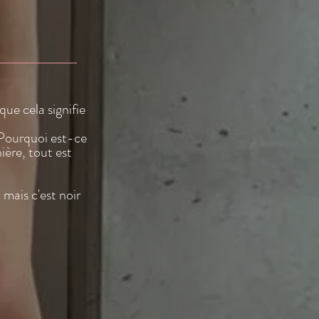
e cela signifie
? Pourquoi est-ce
ière, tout est
 mais c'est noir