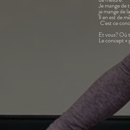
Je mange de t
je mange de la
Il en est de mê
C'est ce conc
Et vous? Où t
Le concept « p