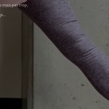
e mais pas trop,
oga…