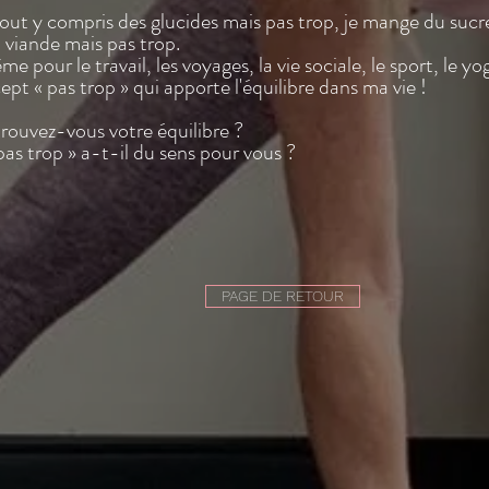
out y compris des glucides mais pas trop, je mange du sucr
 viande mais pas trop.
me pour le travail, les voyages, la vie sociale, le sport, le y
ept « pas trop » qui apporte l'équilibre dans ma vie !
rouvez-vous votre équilibre ?
as trop » a-t-il du sens pour vous ?
PAGE DE RETOUR