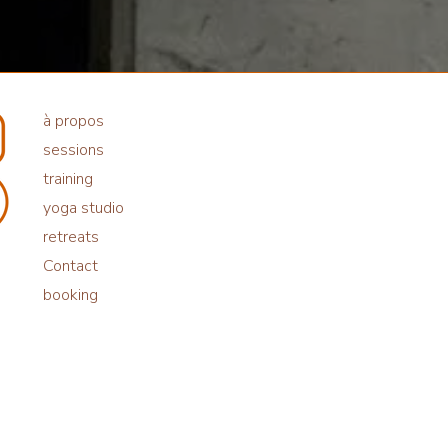
à propos
sessions
training
yoga studio
retreats
Contact
booking