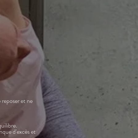
e reposer et ne
uilibre.
anque d'excès et