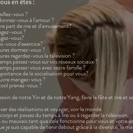
ous en êtes :
illez-vous ?
donnez-vous à l'amour ?
tre part de rire et d'amusement?
gez-vous ?
gez-vous?
s-vous d'exercice?
ures dormez-vous ?
res regardez-vous la télévision ?
mps passez-vous sur vos réseaux sociaux ?
mps passez-vous avec votre famille ?
mportance de la socialisation pour vous?
ucre mangez-vous ?
ool prenez-vous ?
oin de notre Yin et de notre Yang, faire la fête et rire et s
uver des réalisations et voyager, voir le monde.
corps et passez du temps à lire ou à regarder la télévision.
 ou mauvais tant que cela fonctionne pour vous et votre éq
ue je suis capable de tenir debout grâce à la diversité, le m