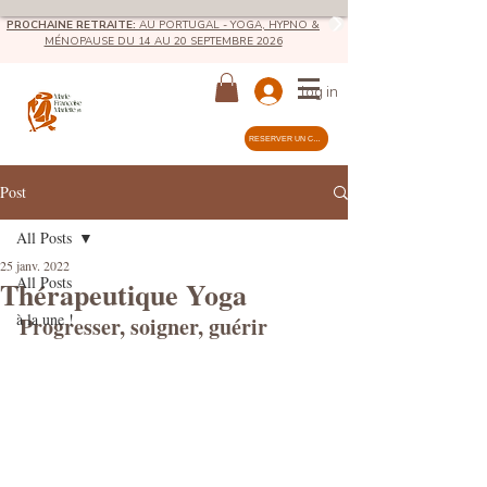
PROCHAINE RETRAITE:
AU
PORTUGAL - YOGA, HYPNO &
MÉNOPAUSE DU 14 AU 20 SEPTEMBRE 2026
log in
RÉSERVER UN COURS
Post
All Posts
25 janv. 2022
All Posts
Thérapeutique Yoga
à la une !
Progresser, soigner, guérir