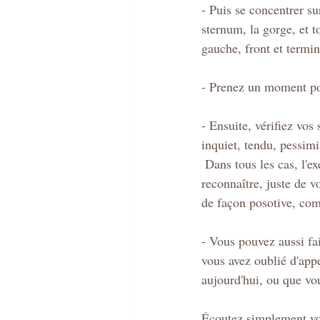
- Puis se concentrer su
sternum, la gorge, et t
gauche, front et termin
- Prenez un moment po
- Ensuite, vérifiez vos
inquiet, tendu, pessim
 Dans tous les cas, l'exercice est de ne porter aucun jugement sur votre état d'être, juste de 
reconnaître, juste de v
de façon posotive, com
- Vous pouvez aussi fa
vous avez oublié d'appe
aujourd'hui, ou que vo
Écoutez simplement votr