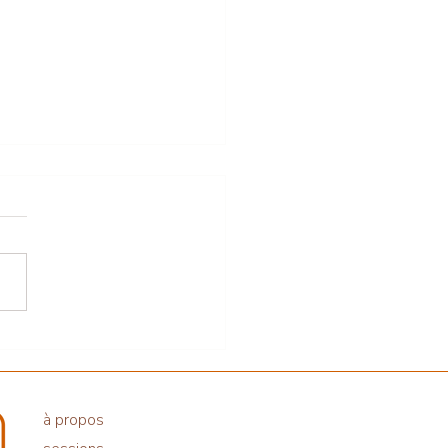
aite en Provence du 8 au
eptembre
à propos