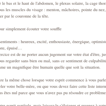
r le bas et le haut de l'abdomen, le plexus solaire, la cage thor
ous les muscles du visage : menton, mâchoires, pointe du nez, 
er par le couronne de la tête.
ur simplement écouter votre souffle
 sentiments : heureux, excité, enthousiaste, énergique, optimiste
iste, épuisé…
ous regarder sans bien ou mal, sans ce sentiment de culpabilit
me un magnifique être humain quelle que soit la situation.
ire la même chose lorsque votre esprit commence à vous parler
ler votre belle-mère, ou que vous devez faire cette liste inter
us êtes nul parce que vous n'avez pas pu résoudre ce problème 
e esprit espiègle, mais laissez-le s'éloigner et revenez à votre