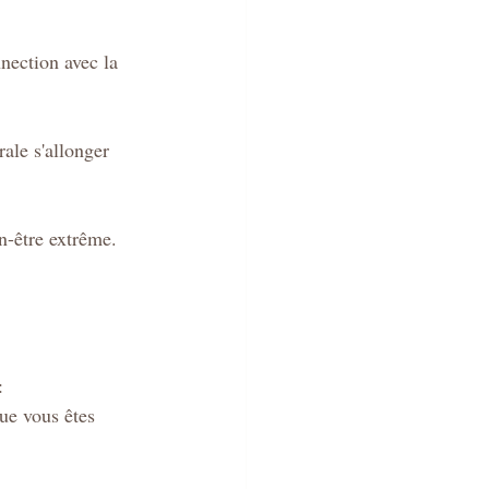
nection avec la 
ale s'allonger 
n-être extrême. 
: