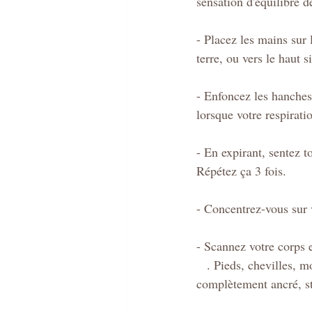
sensation d'équilibre d
- Placez les mains sur 
terre, ou vers le haut s
- Enfoncez les hanches 
lorsque votre respirat
- En expirant, sentez t
Répétez ça 3 fois.
- Concentrez-vous sur v
- Scannez votre corps 
   . Pieds, chevilles, mollets, genoux, cuisses et hanches de droite à gauche, sentez que vous êtes 
complètement ancré, sta