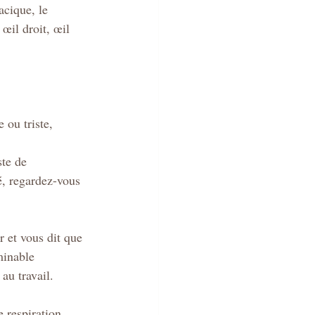
acique, le 
œil droit, œil 
 ou triste, 
é, regardez-vous 
 et vous dit que 
minable 
au travail.
 respiration, 