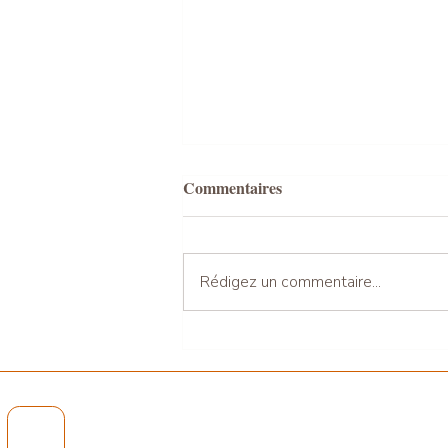
Commentaires
Rédigez un commentaire...
prochaine retraite